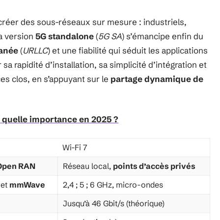
créer des sous-réseaux sur mesure : industriels,
La version
5G standalone
(
5G SA
) s’émancipe enfin du
tanée
(
URLLC
) et une fiabilité qui séduit les applications
r sa rapidité d’installation, sa simplicité d’intégration et
es clos, en s’appuyant sur le
partage dynamique de
 quelle importance en 2025 ?
Wi-Fi 7
Open RAN
Réseau local,
points d’accès privés
 et
mmWave
2,4 ; 5 ; 6 GHz, micro-ondes
Jusqu’à 46 Gbit/s (théorique)