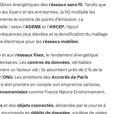
uilibres énergétiques des
réseaux sans fil
. Tandis que
s foyers et les entreprises, la 5G multiplie les
mente le nombre de points d’émission. La
lle : selon l’
ADEME
et l’
ARCEP
, l’ajout
réquences plus élevées et la densification du maillage
e électrique pour les
réseaux mobiles
.
e
et aux
réseaux fixes
, le rendement énergétique
dentaires. Les
centres de données
, véritables
ent un facteur clé : ils absorbent près de 2 % de la
l’
ONU
. Les ambitions des
Accords de Paris
ure doit prendre en compte son empreinte carbone,
onnementales
comme France Nature Environnement.
s
et des
objets connectés
, alimentée par la course à
ces gourmands en
débits de données
, soulève de vraies