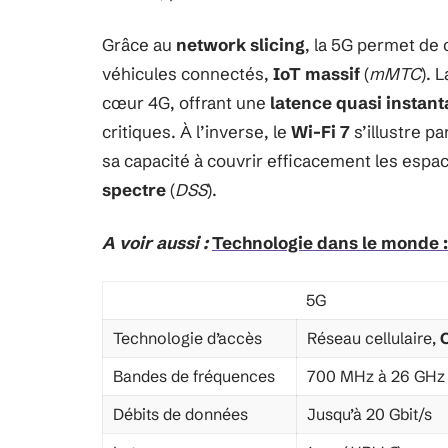
Grâce au
network slicing
, la 5G permet de 
véhicules connectés,
IoT massif
(
mMTC
). 
cœur 4G, offrant une
latence quasi instan
critiques. À l’inverse, le
Wi-Fi 7
s’illustre pa
sa capacité à couvrir efficacement les espac
spectre
(
DSS
).
A voir aussi :
Technologie dans le monde :
5G
Technologie d’accès
Réseau cellulaire,
Bandes de fréquences
700 MHz à 26 GHz
Débits de données
Jusqu’à 20 Gbit/s