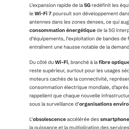
L’expansion rapide de la
5G
redéfinit les éq
le
Wi-Fi 7
poursuit son développement dans le
antennes dans les zones denses, ce qui aug
consommation énergétique
de la 5G interpe
d’équipements, l’exploitation de bandes de f
entraînent une hausse notable de la demand
Du côté du
Wi-Fi
, branché à la
fibre optiqu
reste supérieur, surtout pour les usages sé
moteurs cachés de la connectivité, représent
consommation électrique mondiale, d’après 
rappellent que chaque nouvelle infrastruct
sous la surveillance d’
organisations envir
L’
obsolescence
accélérée des
smartphone
la puissance et la multiplication des servi