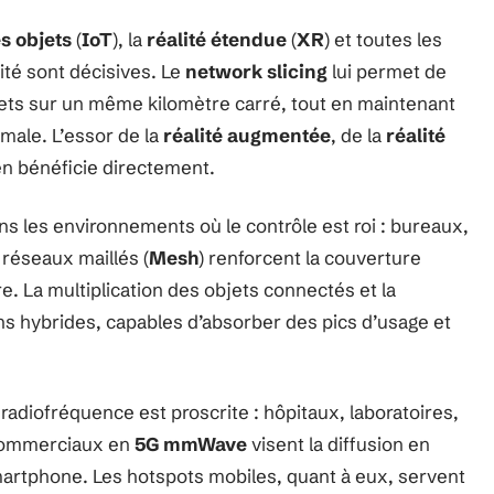
s objets
(
IoT
), la
réalité étendue
(
XR
) et toutes les
lité sont décisives. Le
network slicing
lui permet de
ets sur un même kilomètre carré, tout en maintenant
male. L’essor de la
réalité augmentée
, de la
réalité
n bénéficie directement.
dans les environnements où le contrôle est roi : bureaux,
 réseaux maillés (
Mesh
) renforcent la couverture
e. La multiplication des objets connectés et la
ns hybrides, capables d’absorber des pics d’usage et
 radiofréquence est proscrite : hôpitaux, laboratoires,
 commerciaux en
5G mmWave
visent la diffusion en
martphone. Les hotspots mobiles, quant à eux, servent