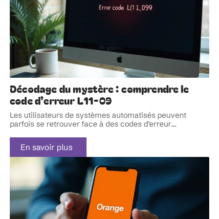
Décodage du mystère : comprendre le
code d’erreur L11-09
Les utilisateurs de systèmes automatisés peuvent
parfois se retrouver face à des codes d'erreur
…
En savoir plus