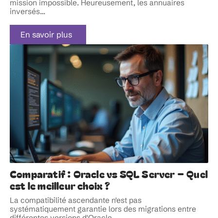
mission impossible. Heureusement, les annuaires
inversés
…
En savoir plus
Comparatif : Oracle vs SQL Server – Quel
est le meilleur choix ?
La compatibilité ascendante n'est pas
systématiquement garantie lors des migrations entre
différentes versions d'Oracle
…