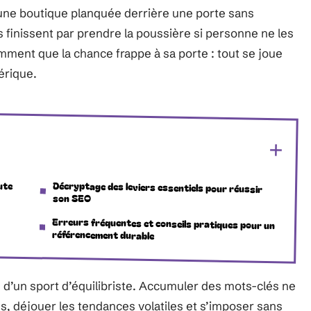
une boutique planquée derrière une porte sans
finissent par prendre la poussière si personne ne les
mment que la chance frappe à sa porte : tout se joue
érique.
ute
Décryptage des leviers essentiels pour réussir
son SEO
Erreurs fréquentes et conseils pratiques pour un
référencement durable
 d’un sport d’équilibriste. Accumuler des mots-clés ne
hés, déjouer les tendances volatiles et s’imposer sans