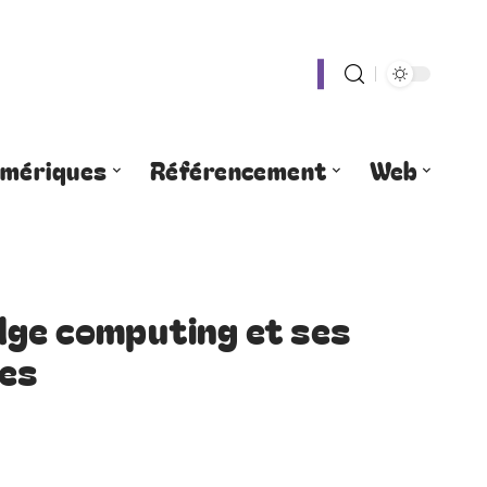
umériques
Référencement
Web
dge computing et ses
tes